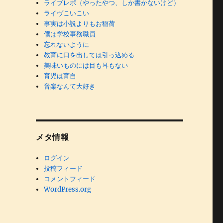
ライブレポ（やったやつ、しか書かないけど）
ライヴこいこい
事実は小説よりもお稲荷
僕は学校事務職員
忘れないように
教育に口を出しては引っ込める
美味いものには目も耳もない
育児は育自
音楽なんて大好き
メタ情報
ログイン
投稿フィード
コメントフィード
WordPress.org