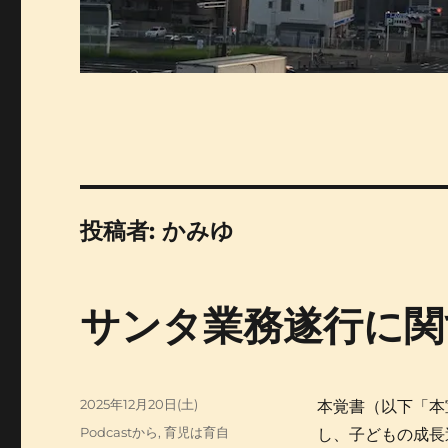
投稿者:
かみゆ
サンタ業務遂行に関
投
2025年12月20日(土)
本覚書（以下「本
稿
カ
Podcastから
,
育児は育自
し、子どもの成長
日: