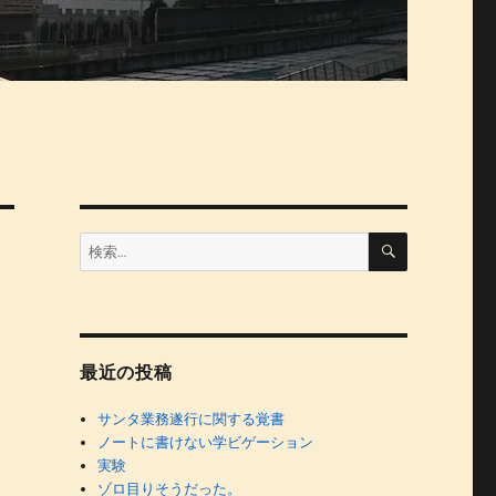
検
検
索
索:
最近の投稿
サンタ業務遂行に関する覚書
ノートに書けない学ビゲーション
実験
ゾロ目りそうだった。