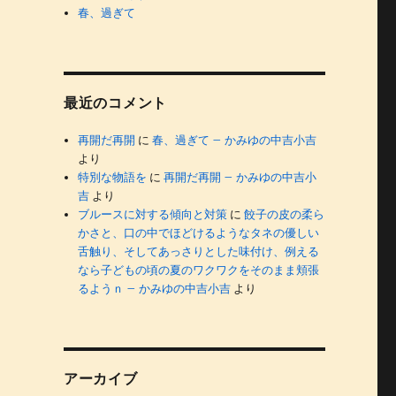
春、過ぎて
最近のコメント
再開だ再開
に
春、過ぎて – かみゆの中吉小吉
より
特別な物語を
に
再開だ再開 – かみゆの中吉小
吉
より
ブルースに対する傾向と対策
に
餃子の皮の柔ら
かさと、口の中でほどけるようなタネの優しい
舌触り、そしてあっさりとした味付け、例える
なら子どもの頃の夏のワクワクをそのまま頬張
るようｎ – かみゆの中吉小吉
より
アーカイブ