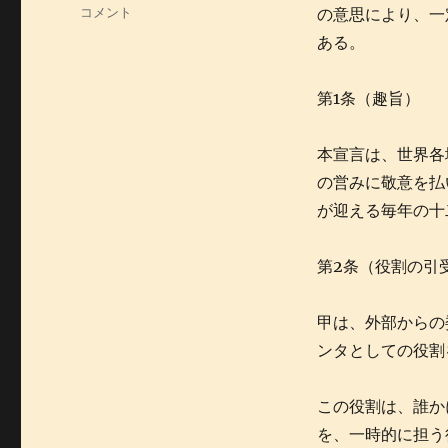
テ
サ
コメント
の意思により、一
ゴ
ン
ある。
リ
タ
ー
業
務
第1条（趣旨）
遂
行
本宣言は、世界各
に
関
の営みに敬意を払
す
が迎える毎年の十
る
覚
書
第2条（役割の引
に
甲は、外部からの
ンタとしての役割
この役割は、誰か
を、一時的に担う