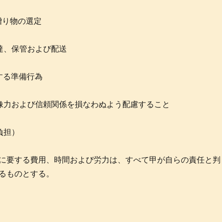
贈り物の選定
達、保管および配送
する準備行為
像力および信頼関係を損なわぬよう配慮すること
負担）
に要する費用、時間および労力は、すべて甲が自らの責任と判
るものとする。