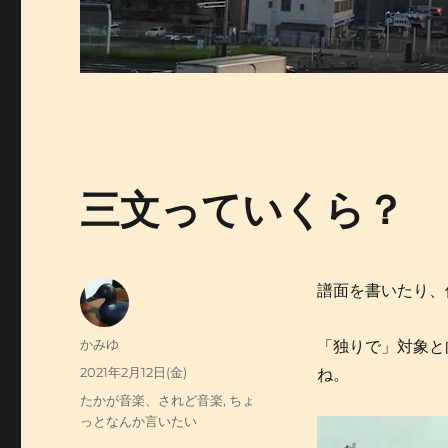
三文っていくら？
譜面を書いたり、
投
かみゆ
「独りで」対象と
稿
投
2021年2月12日(金)
ね。
者
稿
カ
たかが音楽、されど音楽
,
ちょ
日:
テ
っとなんか言いたい
ゴ