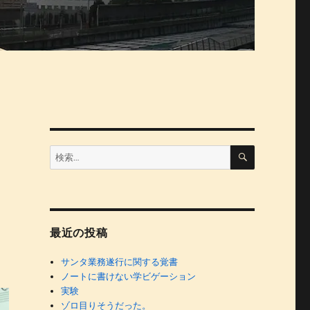
検
検
索
索:
最近の投稿
サンタ業務遂行に関する覚書
ノートに書けない学ビゲーション
実験
ゾロ目りそうだった。