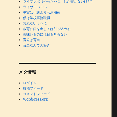
ライブレポ（やったやつ、しか書かないけど）
ライヴこいこい
事実は小説よりもお稲荷
僕は学校事務職員
忘れないように
教育に口を出しては引っ込める
美味いものには目も耳もない
育児は育自
音楽なんて大好き
メタ情報
ログイン
投稿フィード
コメントフィード
WordPress.org