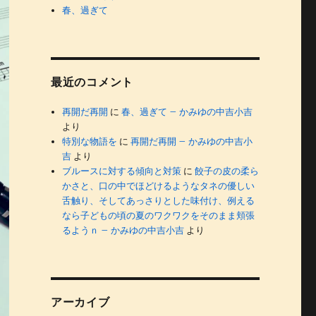
春、過ぎて
最近のコメント
再開だ再開
に
春、過ぎて – かみゆの中吉小吉
より
特別な物語を
に
再開だ再開 – かみゆの中吉小
吉
より
ブルースに対する傾向と対策
に
餃子の皮の柔ら
かさと、口の中でほどけるようなタネの優しい
舌触り、そしてあっさりとした味付け、例える
なら子どもの頃の夏のワクワクをそのまま頬張
るようｎ – かみゆの中吉小吉
より
アーカイブ