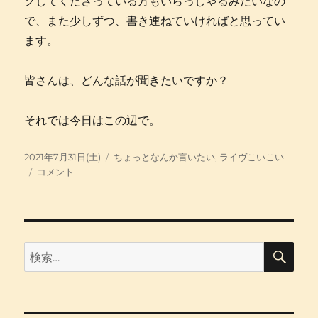
クしてくださっている方もいらっしゃるみたいなの
で、また少しずつ、書き連ねていければと思ってい
ます。
皆さんは、どんな話が聞きたいですか？
それでは今日はこの辺で。
投
カ
2021年7月31日(土)
ちょっとなんか言いたい
,
ライヴこいこい
稿
春、
テ
コメント
日:
過
ゴ
ぎ
リ
て
ー
に
検
検
索
索: