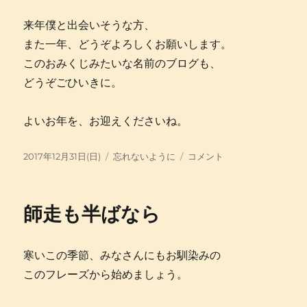
来年僕と出会いそうな方、
また一年、どうぞよろしくお願いします。
このおみくじみたいな名前のブログも、
どうぞごひいきに。
よいお年を、お迎えくださいね。
投
カ
2017
2017年12月31日(日)
忘れないように
コメント
稿
テ
年
日:
ゴ
は、
リ
い
師走も半ばなら
ー
か
に
し
寒いこの季節、みなさんにもお馴染みの
て
私
このフレーズから始めましょう。
を
強