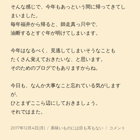
そんな感じで、今年もあっという間に帰ってきてし
まいました。
毎年福井から帰ると、師走真っ只中で、
油断するとすぐ年が明けてしまいます。
今年はなるべく、見逃してしまいそうなことも
たくさん覚えておきたいな、と思います。
そのためのブログでもありますからね。
今日も、なんか大事なこと忘れている気がします
が、
ひとまずここら辺にしておきましょう。
それではまた。
投
カ
POWER
2017年12月4日(月)
美味いものには目も耳もない
コメント
稿
テ
OF