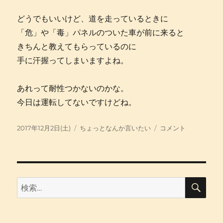
どうでもいいけど、道を走っているときに
「危」や「毒」パネルのついた車が前に来ると
きちんと教えてもらっているのに
手に汗握ってしまいますよね。
あれって耐性つかないのかな。
今日は運転してないですけどね。
投
カ
福
2017年12月2日(土)
ちょっとなんか言いたい
コメント
稿
テ
井
日:
ゴ
へ
リ
に
ー
検
検
索
索: