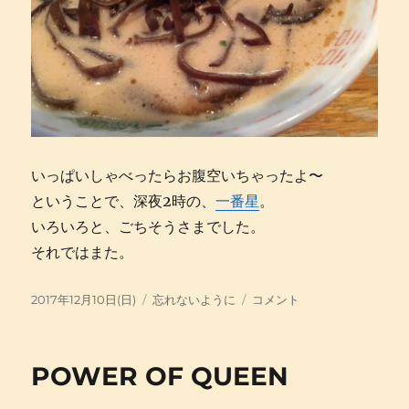
いっぱいしゃべったらお腹空いちゃったよ〜
ということで、深夜2時の、
一番星
。
いろいろと、ごちそうさまでした。
それではまた。
投
カ
話
2017年12月10日(日)
忘れないように
コメント
稿
テ
せ
日:
ゴ
ば
リ
わ
POWER OF QUEEN
ー
か
る