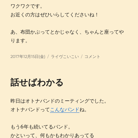
ワクワクです。
お近くの方はぜひいらしてくださいね！
あ、布団かぶってとかじゃなく、ちゃんと座ってや
ります。
投
カ
師
2017年12月15日(金)
ライヴこいこい
コメント
稿
テ
走
日:
ゴ
も
リ
半
話せばわかる
ー
ば
な
ら
昨日はオトナバンドのミーティングでした。
に
オトナバンドって
こんなバンド
ね。
もう6年も続いてるバンド。
かといって、何もかもわかりあってる