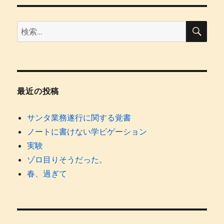
こ
ー
の、
幸
検
検
索
せ
索:
に
最近の投稿
サンタ業務遂行に関する覚書
ノートに書けない学ビゲーション
実験
ゾロ目りそうだった。
春、過ぎて