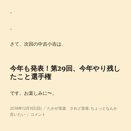
。
。
さて、次回の中吉小吉は、
今年も発表！第29回、今年やり残し
たこと選手権
です。お楽しみに〜。
投
カ
2018年12月9日(日)
たかが音楽、されど音楽
,
ちょっとなんか
稿
い
テ
言いたい
コメント
日:
ま、
ゴ
こ
リ