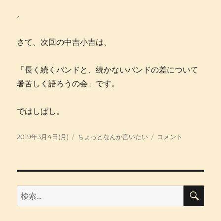
。
さて、次回の中吉小吉は、
「長く続くバンドと、続かないバンドの差について
暑苦しく語ろうの会」です。
ではしばし。
投
カ
心
2019年3月4日(月)
ちょっとなんか言いたい
コメント
稿
テ
を
日:
ゴ
亡
リ
く
ー
す
日々
検
検
索
に
索:
は、
心