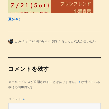
夏がゆく
投
投
カ
かみゆ
2020年5月20日(水)
ちょっとなんか言いたい
稿
稿
テ
者
日:
ゴ
リ
ー
コメントを残す
メールアドレスが公開されることはありません。
※
が付いている
欄は必須項目です
コメント
※