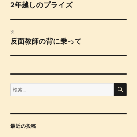
稿
2年越しのプライズ
前
の
ナ
投
ビ
稿:
次
ゲ
反面教師の背に乗って
次
の
ー
投
シ
稿:
ョ
検
検
索
ン
索:
最近の投稿