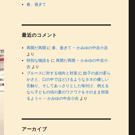
春、過ぎて
最近のコメント
再開だ再開
に
春、過ぎて – かみゆの中吉小吉
より
特別な物語を
に
再開だ再開 – かみゆの中吉小
吉
より
ブルースに対する傾向と対策
に
餃子の皮の柔ら
かさと、口の中でほどけるようなタネの優しい
舌触り、そしてあっさりとした味付け、例える
なら子どもの頃の夏のワクワクをそのまま頬張
るようｎ – かみゆの中吉小吉
より
アーカイブ