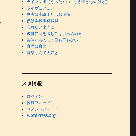
ライブレポ（やったやつ、しか書かないけど）
ライヴこいこい
事実は小説よりもお稲荷
僕は学校事務職員
ろ
忘れないように
教育に口を出しては引っ込める
美味いものには目も耳もない
育児は育自
音楽なんて大好き
メタ情報
ログイン
投稿フィード
コメントフィード
WordPress.org