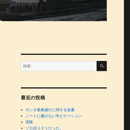
検
検
索
索:
最近の投稿
サンタ業務遂行に関する覚書
ノートに書けない学ビゲーション
実験
ゾロ目りそうだった。