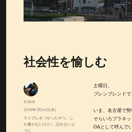
社会性を愉しむ
土曜日。
ブレンブレンドで
投
かみゆ
稿
投
2019年1月24日(木)
いま、名古屋で勢
者
稿
カ
ライブレポ（やったやつ、し
そらいろプラネッ
日:
テ
か書かないけど）
,
忘れないよ
OAとして呼んで
ゴ
うに