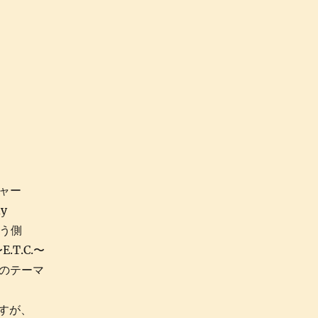
チャー
ly
こう側
.T.C.〜
ドのテーマ
すが、