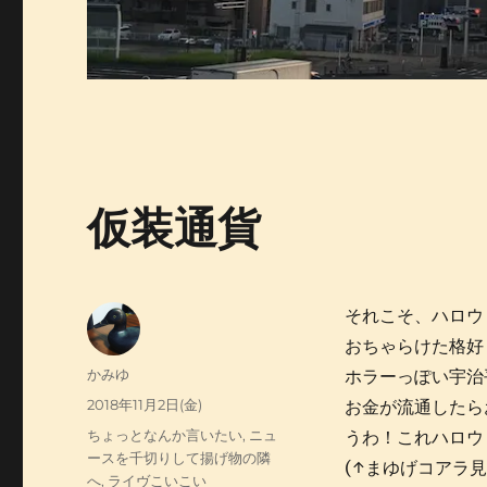
仮装通貨
それこそ、ハロウ
おちゃらけた格好
投
かみゆ
ホラーっぽい宇治
稿
投
2018年11月2日(金)
お金が流通したら
者
稿
カ
ちょっとなんか言いたい
,
ニュ
うわ！これハロウ
日:
テ
ースを千切りして揚げ物の隣
(↑まゆげコアラ
ゴ
へ
,
ライヴこいこい