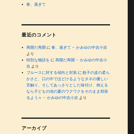
春、過ぎて
最近のコメント
再開だ再開
に
春、過ぎて – かみゆの中吉小吉
より
特別な物語を
に
再開だ再開 – かみゆの中吉小
吉
より
ブルースに対する傾向と対策
に
餃子の皮の柔ら
かさと、口の中でほどけるようなタネの優しい
舌触り、そしてあっさりとした味付け、例える
なら子どもの頃の夏のワクワクをそのまま頬張
るようｎ – かみゆの中吉小吉
より
アーカイブ