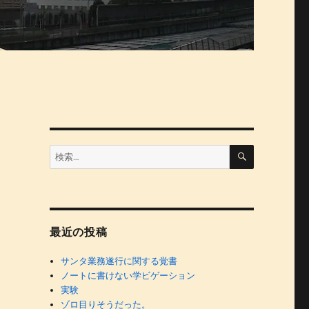
検
検
索
索:
最近の投稿
サンタ業務遂行に関する覚書
ノートに書けない学ビゲーション
実験
ゾロ目りそうだった。