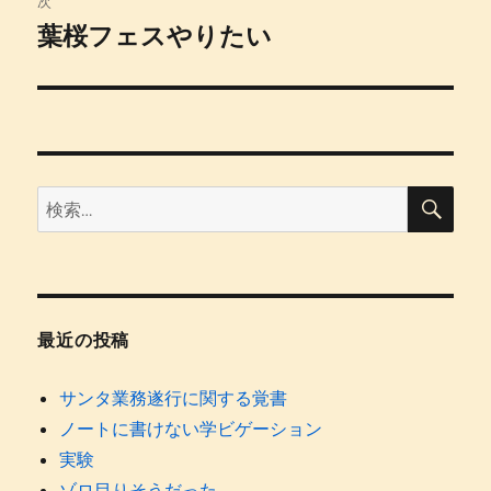
次
ゲ
葉桜フェスやりたい
次
の
ー
投
シ
稿:
ョ
検
検
索
ン
索:
最近の投稿
サンタ業務遂行に関する覚書
ノートに書けない学ビゲーション
実験
ゾロ目りそうだった。