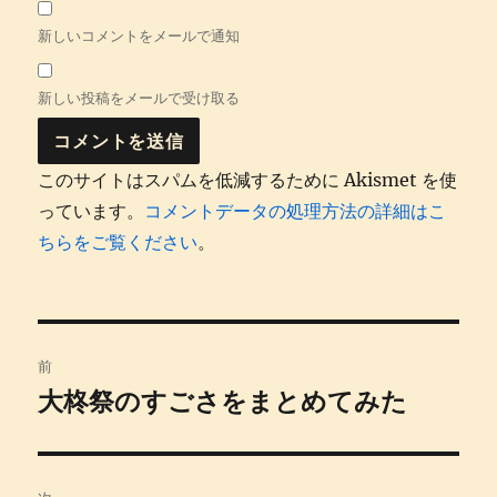
新しいコメントをメールで通知
新しい投稿をメールで受け取る
このサイトはスパムを低減するために Akismet を使
っています。
コメントデータの処理方法の詳細はこ
ちらをご覧ください
。
投
前
稿
大柊祭のすごさをまとめてみた
前
の
ナ
投
ビ
稿: