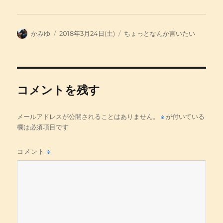
投
投
カ
かみゆ
2018年3月24日(土)
ちょっとなんか言いたい
稿
稿
テ
者
日:
ゴ
リ
ー
コメントを残す
メールアドレスが公開されることはありません。
※
が付いている
欄は必須項目です
コメント
※