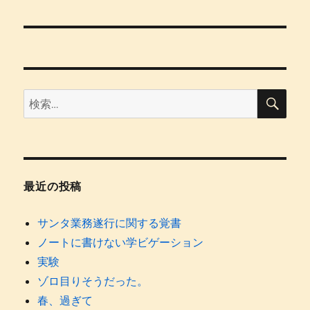
ナ
ビ
ゲ
検
検
ー
索
索:
シ
ョ
最近の投稿
ン
サンタ業務遂行に関する覚書
ノートに書けない学ビゲーション
実験
ゾロ目りそうだった。
春、過ぎて