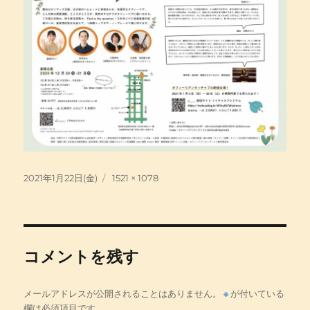
投
フ
2021年1月22日(金)
1521 × 1078
稿
ル
日:
サ
イ
ズ
コメントを残す
メールアドレスが公開されることはありません。
※
が付いている
欄は必須項目です