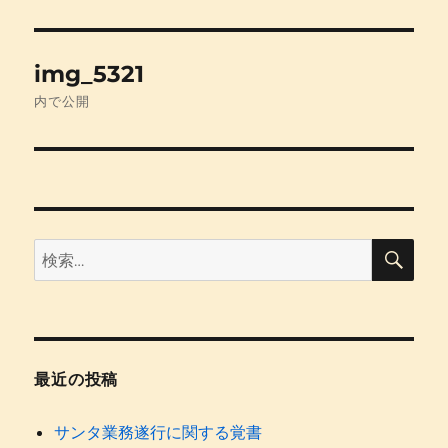
投
img_5321
稿
内で公開
ナ
ビ
ゲ
検
検
ー
索
索:
シ
ョ
最近の投稿
ン
サンタ業務遂行に関する覚書