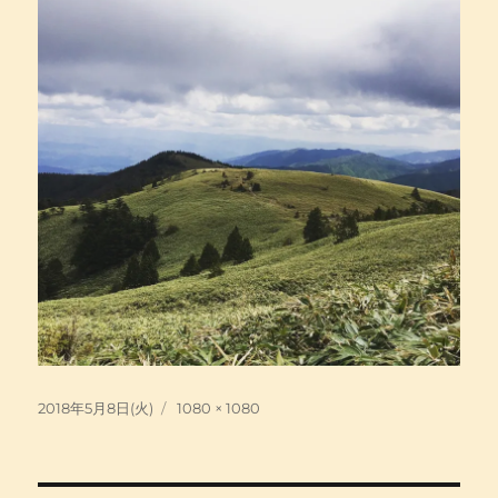
投
フ
2018年5月8日(火)
1080 × 1080
稿
ル
日:
サ
イ